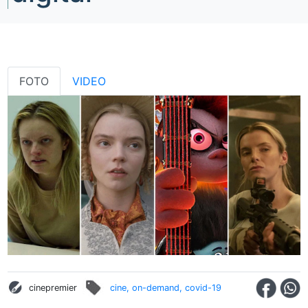
FOTO
VIDEO
cinepremier
cine, on-demand, covid-19